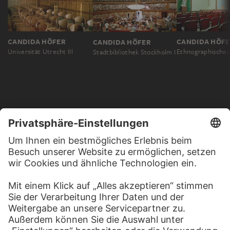
CANDIDA HÖFER
CANDIDA HÖF
CANDIDA HÖFER
Universität Utrecht III
Stadtbibliothek Stockholm I
MEHR ZU ENTDECKEN
PODCAST
DIGITORIAL