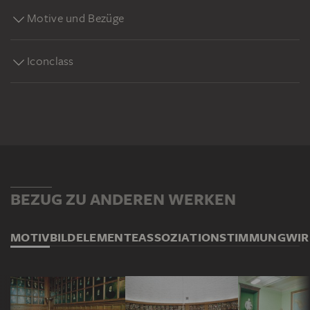
Motive und Bezüge
Iconclass
BEZUG ZU ANDEREN WERKEN
MOTIV
BILDELEMENTE
ASSOZIATION
STIMMUNG
WI