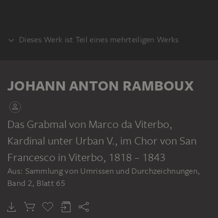
Dieses Werk ist Teil eines mehrteiligen Werks
KLEBEBAND
JOHANN ANTON RAMBOUX
Das Grabmal von Marco da Viterbo,
Kardinal unter Urban V., im Chor von San
JOHANN ANTON RAMBOUX
Sammlung von Umrissen und Durchzeichnungen, Band 2
Francesco in Viterbo
, 1818 – 1843
Aus: Sammlung von Umrissen und Durchzeichnungen,
Band 2, Blatt 65