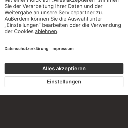
KONTAKT
Haben Sie Anregungen, Fragen oder Informationen zu
diesem Werk?
SCHREIBEN SIE UNS
PERMALINK
staedelmuseum.de/go/ds/bib2472ii65b
LETZTE AKTUALISIERUNG