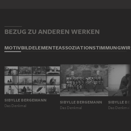
BEZUG ZU ANDEREN WERKEN
MOTIV
BILDELEMENTE
ASSOZIATION
STIMMUNG
WI
SIBYLLE BERGEMANN
SIBYLLE BERGEMANN
SIBYLLE B
Das Denkmal
Das Denkmal
Das Denkmal