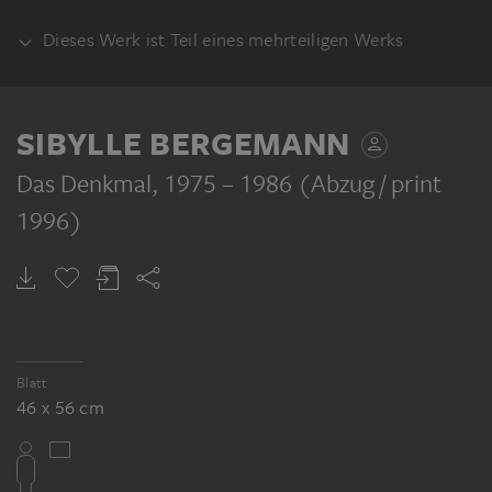
Dieses Werk ist Teil eines mehrteiligen Werks
SET
SIBYLLE BERGEMANN
Das Denkmal
, 1975 – 1986 (Abzug / print
1996)
SIBYLLE BERGEMANN
Das Denkmal
Blatt
46 x 56 cm