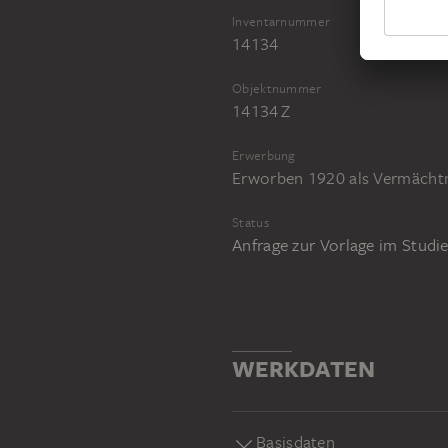
Inventarnummer
14134
Objektnummer
14134 Z
Erwerbung
Erworben 1920 als Vermächt
Status
Anfrage zur Vorlage im Stud
WERKDATEN
Basisdaten