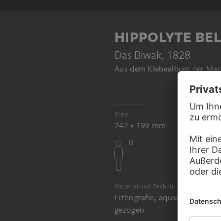
HIPPOLYTE BE
Das Biwak
, 1828
Aus dem Klebealbum der Mari
Blatt
242 x 199 mm
Material und Technik
Lithografie, aquarelliert, au
gezogen