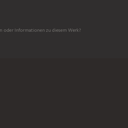
n oder Informationen zu diesem Werk?
GEFÖRDERT DURCH
34z
DIGITALE SAMMLUNG