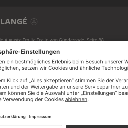
LLANGÉ
e Auguste Emilie Freiin von Günderrode, Seite 88
f Papier, auf cremefarbenes Velinpapier mit Goldschnitt