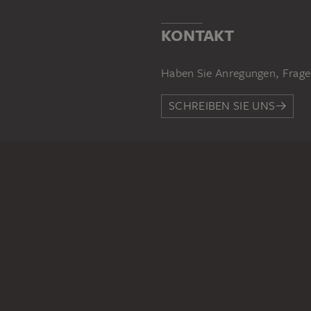
KONTAKT
Haben Sie Anregungen, Frage
SCHREIBEN SIE UNS
PERMALINK
staedelmuseum.de/go/ds/141
RECHTLICHES