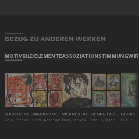
BEZUG ZU ANDEREN WERKEN
MOTIV
BILDELEMENTE
ASSOZIATION
STIMMUNG
WI
MARKUS OEHLEN
MARKUS OEHLEN
WERNER BÜTTNER
GEORG HEROLD
Vera, Rosemarie, Brigitte, Giny
Vera, Rosemarie, Brigitte, Giny
Dany, Monika, Gugu, Ursula
Ursula, Ingrid, Bärbel, Hilka