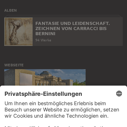
ALBEN
FANTASIE UND LEIDENSCHAFT.
ZEICHNEN VON CARRACCI BIS
BERNINI
94 Werke
WEBSEITE
BESUCHEN SIE DAS