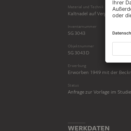
Material und Technik
Kaltnadel auf Vergépapier; Dr
Inventarnummer
SG 3043
Objektnummer
SG 3043 D
Erwerbung
Erworben 1949 mit der Beck
Status
Anfrage zur Vorlage im Stud
WERKDATEN