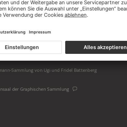
uck von der verstählten Platte
mann-Sammlung von Ugi und Fridel Battenberg
iensaal der Graphischen Sammlung