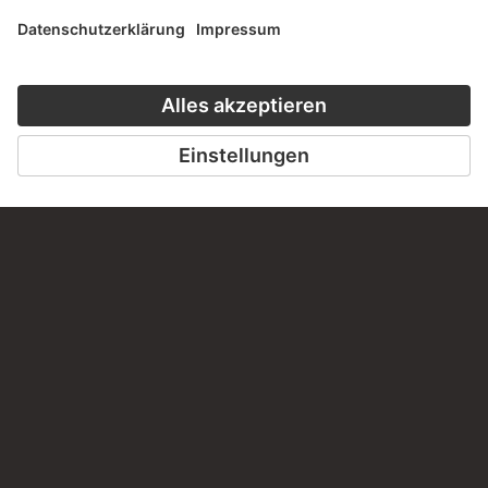
PERMALINK
staedelmuseum.de/go/ds/4358z
LETZTE AKTUALISIERUNG
14.07.2026
RECHTLICHES
Impressum
Datenschutz
Copyright © 2026 Städel Museum