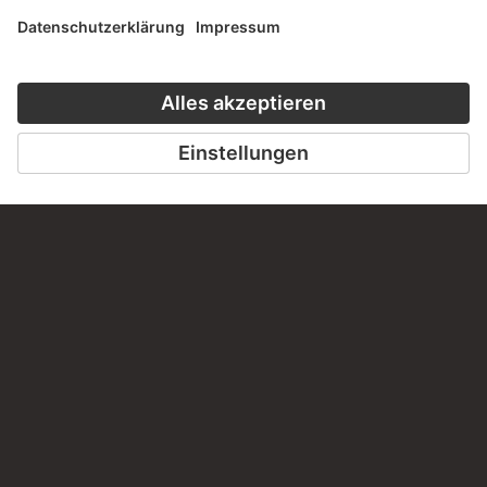
Haben Sie Anregungen, Fragen oder Informationen zu
diesem Werk?
SCHREIBEN SIE UNS
PERMALINK
staedelmuseum.de/go/ds/2268z
LETZTE AKTUALISIERUNG
14.07.2026