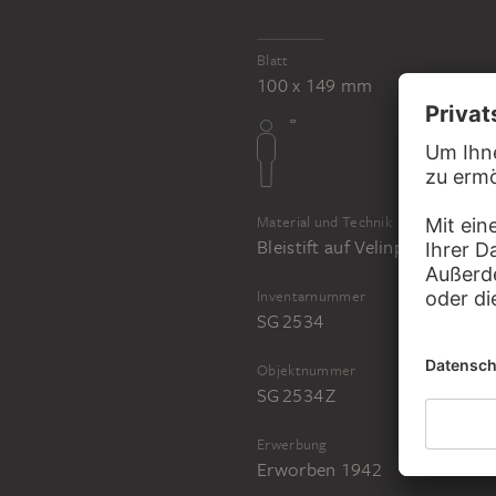
Blatt
100 x 149 mm
Material und Technik
Bleistift auf Velinpapier
Inventarnummer
SG 2534
Objektnummer
SG 2534 Z
Erwerbung
Erworben 1942