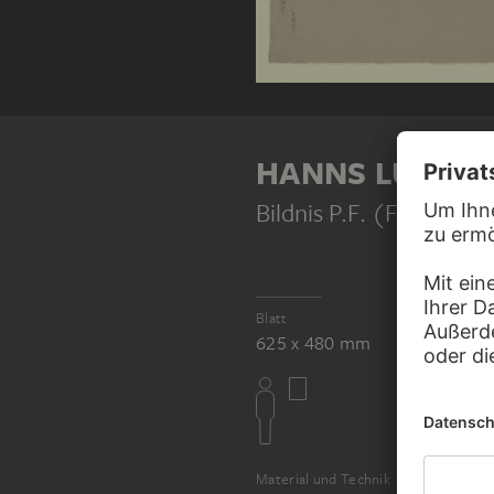
HANNS LUDWIG
Bildnis P.F. (Fucker)
Blatt
625 x 480 mm
Material und Technik