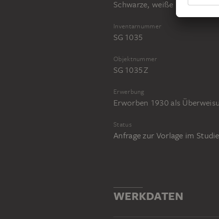
Schwarze, weiße und rote Kre
Inventarnummer
SG 1035
Objektnummer
SG 1035 Z
Erwerbung
Erworben 1930 als Überweisun
Status
Anfrage zur Vorlage im Stud
WERKDATEN