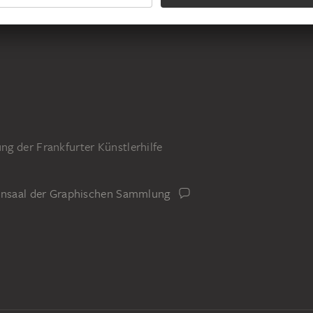
ide auf geripptem Büttenpapier
g der Frankfurter Künstlerhilfe
iensaal der Graphischen Sammlung