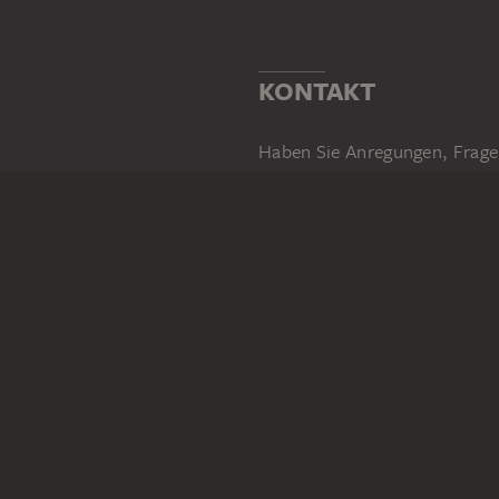
KONTAKT
Haben Sie Anregungen, Frage
SCHREIBEN SIE UNS
PERMALINK
staedelmuseum.de/go/ds/sg1