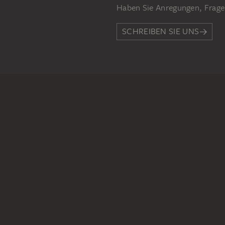
Haben Sie Anregungen, Frage
SCHREIBEN SIE UNS
PERMALINK
staedelmuseum.de/go/ds/731
RECHTLICHES
Impressum
Datenschutz
Copyright © 2026 Städel Museum
All rights reserved.