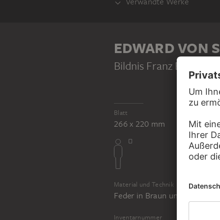
Verwandte Werke
GEGENSTÜCK
EDWARD VON S
Bildnis Franz Brentano
Blatt
266 x 220 mm
EDWARD VON STEINLE
Bildnis Antonie Brentano geb. von Birkenstock
Material und Technik
Feder in Braun und Schwarz übe
Inventarnummer