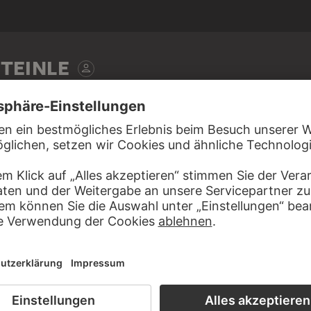
TEINLE
, vor 1873
r Bleistift, grau laviert, auf Papier