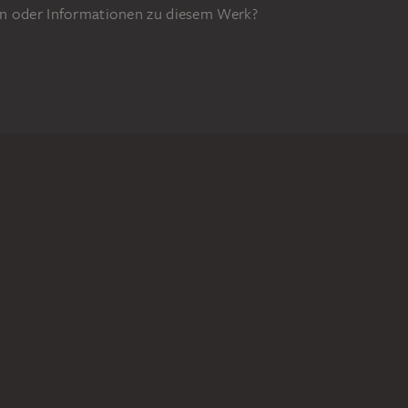
n oder Informationen zu diesem Werk?
GEFÖRDERT DURCH
9z
DIGITALE SAMMLUNG
Startseite
Werke
Künstler
Alben