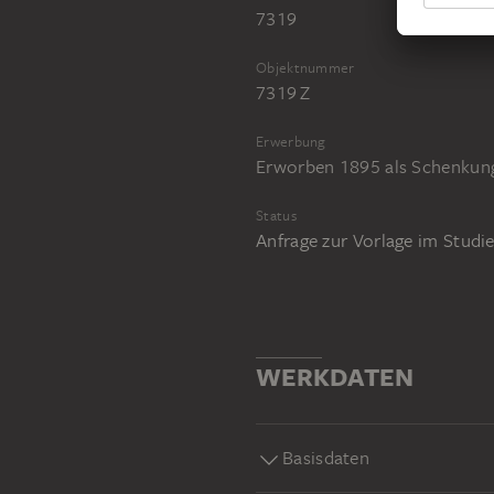
7319
Objektnummer
7319 Z
Erwerbung
Erworben 1895 als Schenkun
Status
Anfrage zur Vorlage im Stud
WERKDATEN
Basisdaten