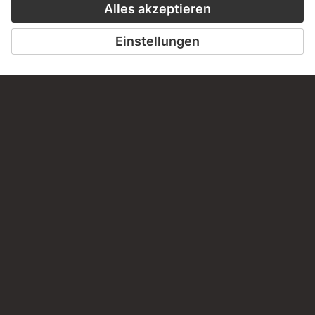
LETZTE AKTUALISIERUNG
14.07.2026
RECHTLICHES
Impressum
Datenschutz
Copyright © 2026 Städel Museum
All rights reserved.
DIGITALE SAMMLUNG
Startseite
Werke
Künstler
Alben
Über die Digitale Sammlung