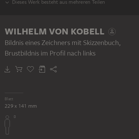
Dieses Werk besteht aus mehreren Teilen
VERSO
WILHELM VON KOBELL
Bildnis eines Zeichners mit Skizzenbuch,
Brustbildnis im Profil nach links
WILHELM VON KOBELL
Sitzende Rückenfigur eines Zeichners mit dem Skizzenbuch auf den Knien
Blatt
229 x 141 mm