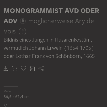
GEGENSTÜCK
MONOGRAMMIST AVD ODER
ADV
möglicherweise Ary de
Vois (?)
Bildnis eines Jungen in Husarenkostüm,
MONOGRAMMIST AVD ODER ADV; MÖGLICHERWEISE ARY DE VOIS (?)
Bildnis eines Mädchens als Schäferin, vermutlich Katharina Elisabeth von Schönborn (1652-1707)
vermutlich Johann Erwein (1654-1705)
oder Lothar Franz von Schönborn
, 1665
Maße
86,5 x 67,4 cm