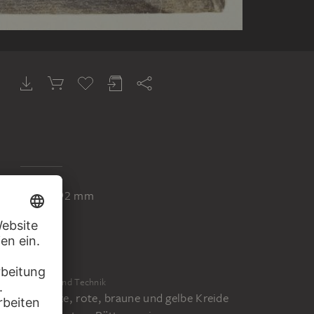
Blatt
376 x 292 mm
Material und Technik
Schwarze, rote, braune und gelbe Kreide