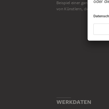
Beispiel einer ganzen Reihe g
von Künstlern, die Goltzius i
WERKDATEN