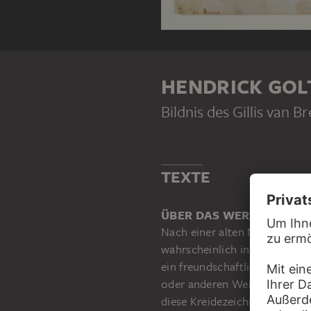
HENDRICK GOL
Bildnis des Gillis van B
TEXTE
ÜBER DAS WERK
Nach einer alten Notiz war Gi
wahrscheinlich in der Werkst
ein freundschaftliches Verhäl
oder anderen Weise experimen
diese Kreidezeichnung aus de