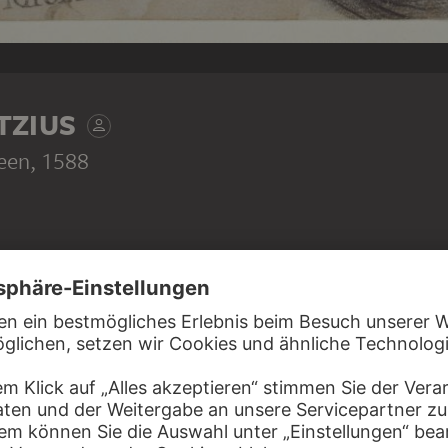
TZIUS
reen
, 1588
llis van Breen der „Kunstdrucker“ von Goltzius; er hat
att eine wichtige Rolle gespielt. Die beiden Männer müssen
tnis gehabt haben, denn Goltzius schuf mehrere, in der einen
tierende Bildnisse von Gillis van Breen. Das bekannteste ist
r Sammlung des Städel Museums. Sie ist das früheste