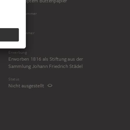
auf geripptem Büttenpapier
Inventarnummer
807
Objektnummer
807 Z
Erwerbung
Erworben 1816 als Stiftung aus der
Sammlung Johann Friedrich Städel
Status
Nicht ausgestellt