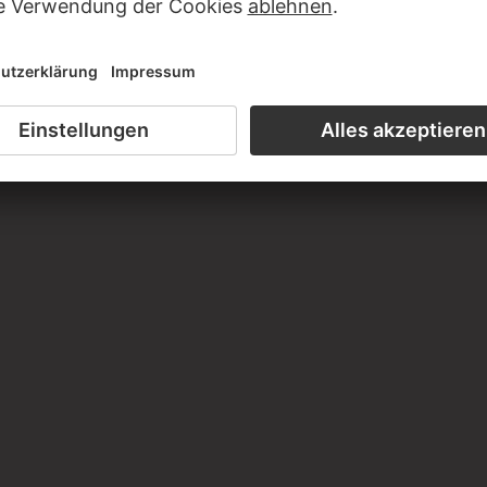
roßformatiger farbiger Bildniszeichnungen, hauptsächlich
n den Jahren um 1590 in Holland und Italien schuf.