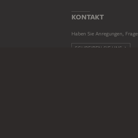
KONTAKT
Haben Sie Anregungen, Frage
SCHREIBEN SIE UNS
PERMALINK
staedelmuseum.de/go/ds/643
RECHTLICHES