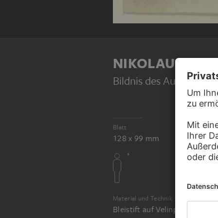
NIKOLAUS HOF
Bildnis des Augsburger
Blatt
128 x 99 mm
Material und Technik
Bleistift auf Velinpapier