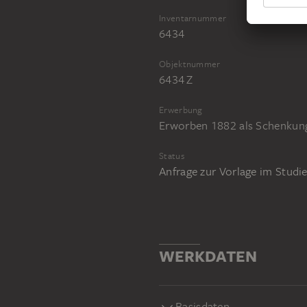
Inventarnummer
6434
Objektnummer
6434 Z
Erwerbung
Erworben 1882 als Schenkung
Status
Anfrage zur Vorlage im Stud
WERKDATEN
Basisdaten