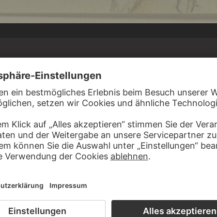
F
 Landschaftsmalers Christoph Rist
, April 1820