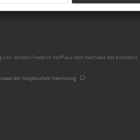
 von Johann Friedrich Hoff aus dem Nachlass des Künstlers
iensaal der Graphischen Sammlung