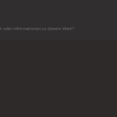
n oder Informationen zu diesem Werk?
GEFÖRDERT DURCH
4z
DIGITALE SAMMLUNG