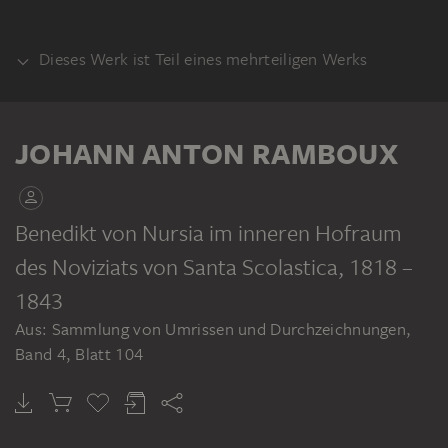
Dieses Werk ist Teil eines mehrteiligen Werks
KLEBEBAND
JOHANN ANTON RAMBOUX
Benedikt von Nursia im inneren Hofraum
des Noviziats von Santa Scolastica
, 1818 –
JOHANN ANTON RAMBOUX
Sammlung von Umrissen und Durchzeichnungen, Band 4
1843
Aus: Sammlung von Umrissen und Durchzeichnungen,
Band 4, Blatt 104