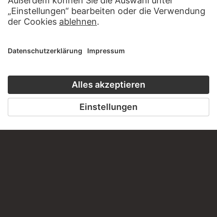
KONTAKT
Haben Sie Anregungen, Fragen oder Informationen zu
diesem Werk?
SCHREIBEN SIE UNS
PERMALINK
staedelmuseum.de/go/ds/bib2472iv104c
LETZTE AKTUALISIERUNG