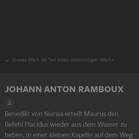
Dieses Werk ist Teil eines mehrteiligen Werks
KLEBEBAND
JOHANN ANTON RAMBOUX
Benedikt von Nursia erteilt Maurus den
Befehl Placidus wieder aus dem Wasser zu
JOHANN ANTON RAMBOUX
Sammlung von Umrissen und Durchzeichnungen, Band 4
heben, in einer kleinen Kapelle auf dem Weg