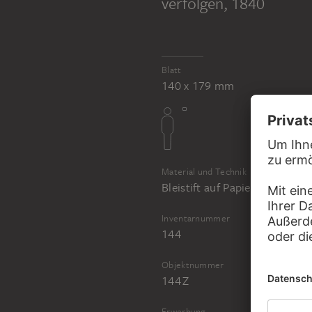
verfolgen
, 1840
Blatt
140 x 179 mm
Material und Technik
Bleistift auf Papier
Inventarnummer
144
Objektnummer
144 Z
Erwerbung