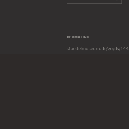
PERMALINK
staedelmuseum.de/go/ds/144
RECHTLICHES
Impressum
Datenschutz
Copyright © 2026 Städel Museum
All rights reserved.