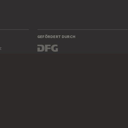
GEFÖRDERT DURCH
z
DIGITALE SAMMLUNG
Startseite
Werke
Künstler
Alben
Über die Digitale Sammlung