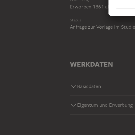
Erworben 1861 als Vermächtn
Status
Anfrage zur Vorlage im Stud
WERKDATEN
Basisdaten
Eigentum und Erwerbung