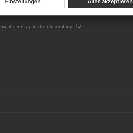
is von Johann David Passavant
iensaal der Graphischen Sammlung