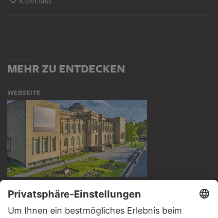
Iconclass
MEHR ZU ENTDECKEN
WEBSEITE
BESUCHEN SIE DAS
STÄDEL MUSEUM