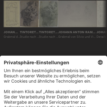
JOHANN ANTON RAMBOUX
TINTORETTO, NACH MICHELANGELO BUONARROTI
TINTORETTO, NACH MICHELANGELO BUONARROTI
JOHANN ANTON RAMBOUX, NACH ANTONIO FEDERIGHI ?
Grabmal des Fra Angelico da Fiesole in Santa Maria sopra Minerva in Rom
Studie nach dem Kopf von Michelangelos "Giuliano di Lorenzo de' Medici"
Studie nach dem Kopf von Michelangelos "Giuliano di Lorenzo de'Medici"
Grabmal von Silvio und Vittoria Piccolomini, den Eltern von Papst Pius II., in San Francesco in Siena
MEHR ZU ENTDECKEN
WEBSEITE