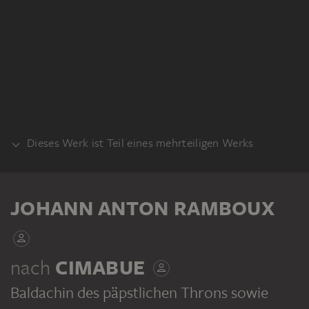
Dieses Werk ist Teil eines mehrteiligen Werks
KLEBEBAND
JOHANN ANTON RAMBOUX
nach
CIMABUE
Baldachin des päpstlichen Throns sowie
JOHANN ANTON RAMBOUX
Sammlung von Umrissen und Durchzeichnungen, Band 2