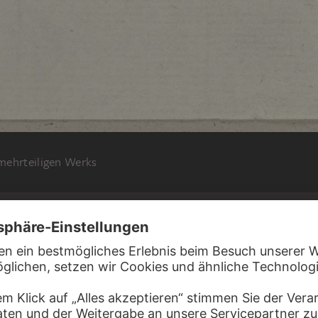
 mehrteiligen Werks
N RAMBOUX
 einer gewirkten Tapete "Lo Spasimo di Sicilia“
eria degli Arazzi
, 1818 – 1843
und Durchzeichnungen, Band 2, Blatt 85