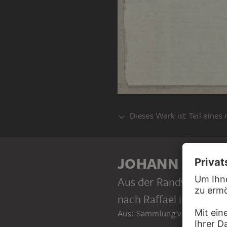
Dieses Werk ist Teil eines
KLEBEBAND
JOHANN ANTO
Aus der Randverzierung
nach Raffael in der Gall
Aus: Sammlung von Umrissen 