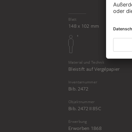
JOHANN ANTON RAMBOUX
Sammlung von Umrissen und Durchzeichnungen, Band 2
Blatt
148 x 102 mm
Material und Technik
Bleistift auf Vergépapier
Inventarnummer
Bib. 2472
Objektnummer
Bib. 2472 II 85C
Erwerbung
Erworben 1868