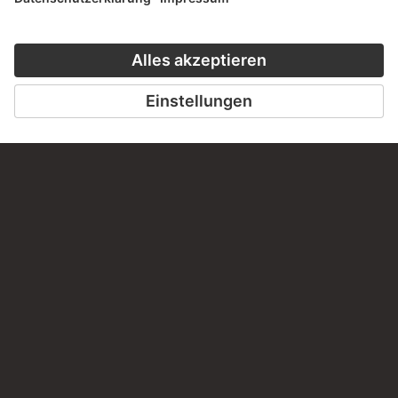
STÄDEL M
ZU DEN STÄDEL STORIES
ZUR WEBSEIT
KONTAKT
Haben Sie Anregungen, Fragen oder Informationen zu
diesem Werk?
SCHREIBEN SIE UNS