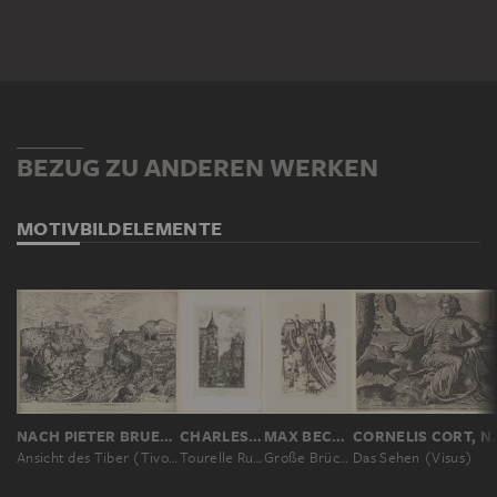
BEZUG ZU ANDEREN WERKEN
MOTIV
BILDELEMENTE
NACH PIETER BRUEGEL D. Ä.
CHARLES MERYON
MAX BECKMANN
CORNELIS CORT
Ansicht des Tiber (Tivoli)
Tourelle Rue de l'Ecole-de-Médicine, 22
Große Brücke
Das Sehen (Visus)