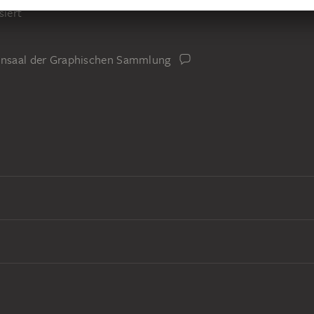
siert
iensaal der Graphischen Sammlung