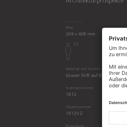
Architekturprospekte
MICHEL CORNEILLE D. J.
Blatt
Jakob und seine Söhne empfangen von Joseph das Getreide
269 x 408 mm
Material und Technik
Grauer Stift auf Büttenpapier
Inventarnummer
1812
Objektnummer
1812V Z
Erwerbung