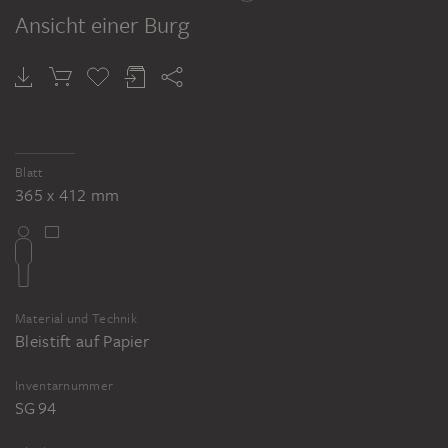
Ansicht einer Burg
PETER BECKER
Landschaft
Blatt
365 x 412 mm
Material und Technik
Bleistift auf Papier
Inventarnummer
SG 94