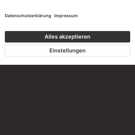
Haben Sie Anregungen, Fragen oder Informationen zu
diesem Werk?
SCHREIBEN SIE UNS
PERMALINK
staedelmuseum.de/go/ds/sg94z
LETZTE AKTUALISIERUNG
14.07.2026