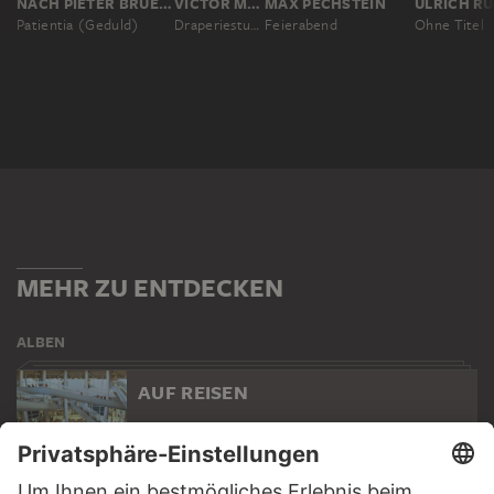
NACH PIETER BRUEGEL D. Ä.
VICTOR MÜLLER
MAX PECHSTEIN
Patientia (Geduld)
Draperiestudie
Feierabend
Ohne Titel
MEHR ZU ENTDECKEN
ALBEN
AUF REISEN
19 Werke