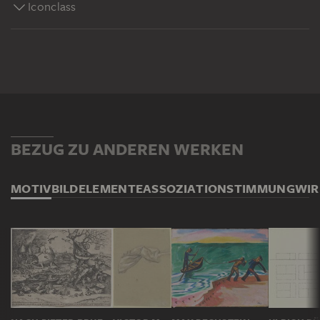
Iconclass
BEZUG ZU ANDEREN WERKEN
MOTIV
BILDELEMENTE
ASSOZIATION
STIMMUNG
WI