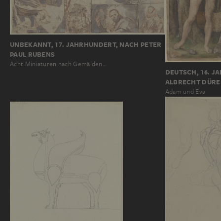
UNBEKANNT, 17. JAHRHUNDERT, NACH PETER
PAUL RUBENS
Acht Miniaturen nach Gemälden…
DEUTSCH, 16. J
ALBRECHT DÜRE
Adam und Eva