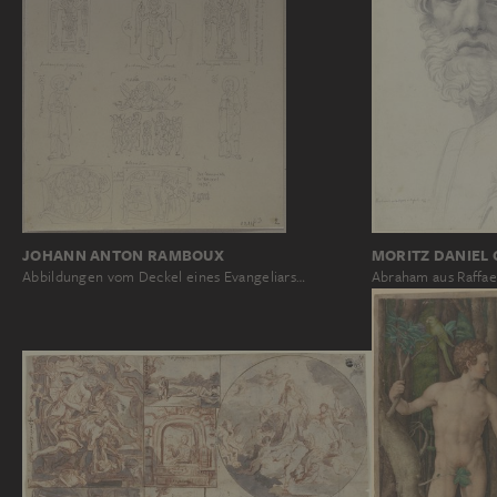
JOHANN ANTON RAMBOUX
MORITZ DANIEL 
Abbildungen vom Deckel eines Evangeliars…
Abraham aus Raffae