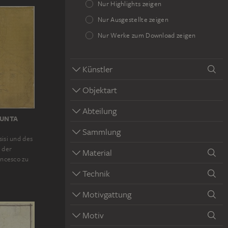
Nur Highlights zeigen
Nur Ausgestellte zeigen
Nur Werke zum Download zeigen
Künstler
Objektart
Abteilung
IUNTA
Sammlung
isi und des
 der
Material
ancesco zu
Technik
Motivgattung
Motiv