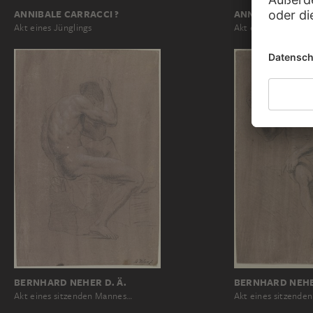
ANNIBALE CARRACCI ?
ANNIBALE CARRA
Akt eines Jünglings
Akt eines Jünglings
BERNHARD NEHER D. Ä.
BERNHARD NEHER
Akt eines sitzenden Mannes…
Akt eines sitzende