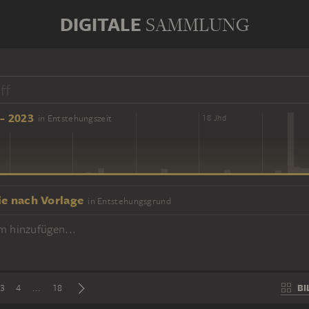
DIGITALE
SAMMLUNG
- 2023
in Entstehungszeit
16 Jhd
18 Jhd
ie nach Vorlage
in Entstehungsgrund
m hinzufügen...
BI
3
4
...
18