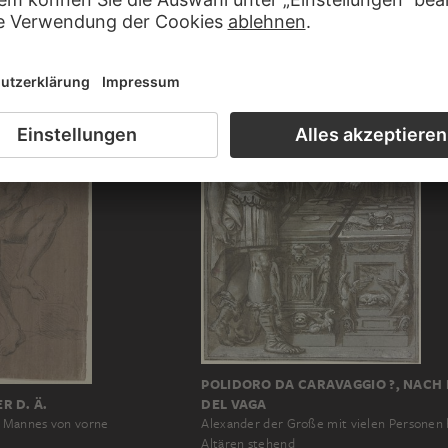
CCI ?
JOSEF NEHER
Akt eines sitzenden Mannes…
POLIDORO DA CARAVAGGIO ?, NACH
 D. Ä.
DEL VAGA
n Mannes von vorne
Alexander der Große mit vielen Personen 
Altären stehend