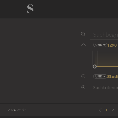
1290 
UND
14 Jhd
Stud
UND
Suchkriteriu
1
2074
Werke
2