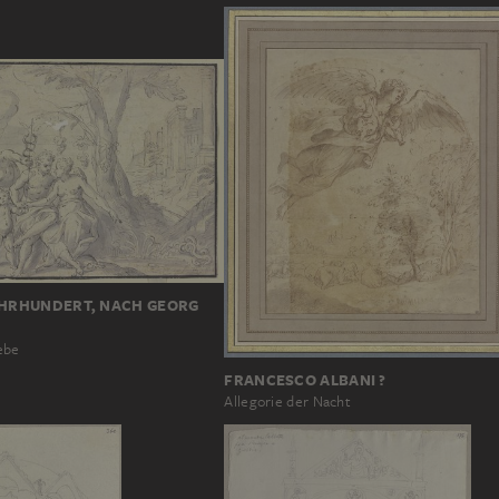
JAHRHUNDERT, NACH GEORG
iebe
FRANCESCO ALBANI ?
Allegorie der Nacht