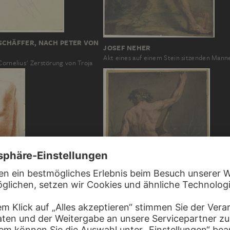
SCHÄFFER, NACH PETER VON
JOSEF NEHER
Akt eines auf einem Stein sitzenden Mann
Cornelius' Zerstörung von Troja