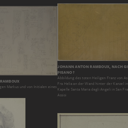
JOHANN ANTON RAMBOUX, NACH G
PISANO ?
Abbildung des toten Heiligen Franz von Ass
 RAMBOUX
Fra Helia an der Wand hinter der Kanzel in
gen Markus und von Initialen eines
Kapelle Santa Maria degli Angeli in San Fr
Assisi