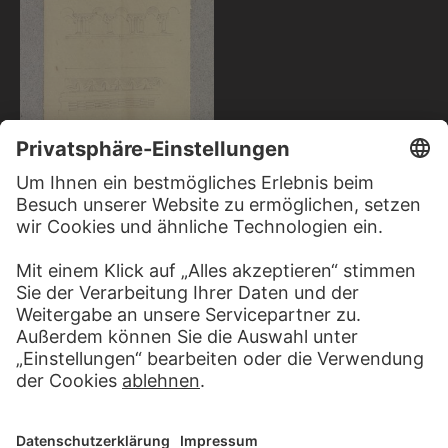
CARL THEODOR
REIFFENSTEIN
Zwerggalerie, Blattwerk- und
Rollenfries in St. Peter in
Bacharach