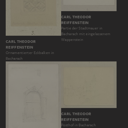
CARL THEODOR
REIFFENSTEIN
Partie der Stadtmauer in
Bacharach mit eingelassenem
Wappenstein
CARL THEODOR
REIFFENSTEIN
Ornamentierter Eckbalken in
Bacharach
CARL THEODOR
REIFFENSTEIN
Posthof in Bacharach