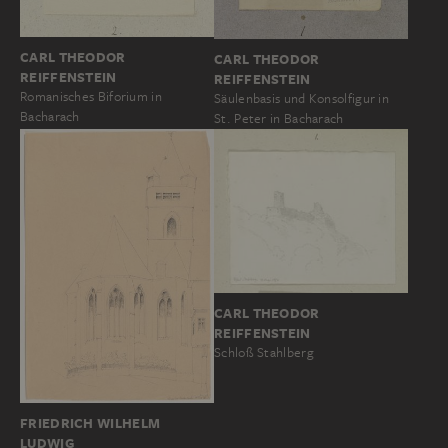
CARL THEODOR
CARL THEODOR
REIFFENSTEIN
REIFFENSTEIN
Romanisches Biforium in
Säulenbasis und Konsolfigur in
Bacharach
St. Peter in Bacharach
CARL THEODOR
REIFFENSTEIN
Schloß Stahlberg
FRIEDRICH WILHELM
LUDWIG