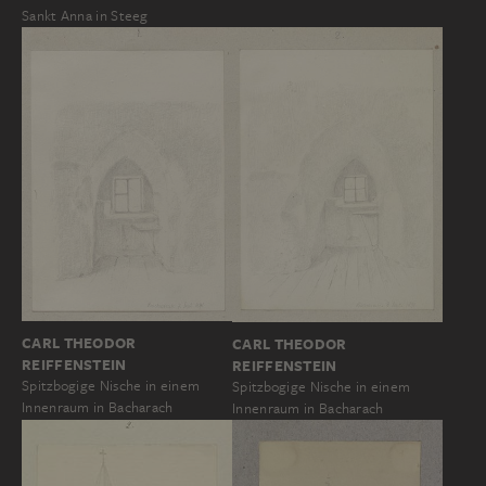
Sankt Anna in Steeg
CARL THEODOR
CARL THEODOR
REIFFENSTEIN
REIFFENSTEIN
Spitzbogige Nische in einem
Spitzbogige Nische in einem
Innenraum in Bacharach
Innenraum in Bacharach