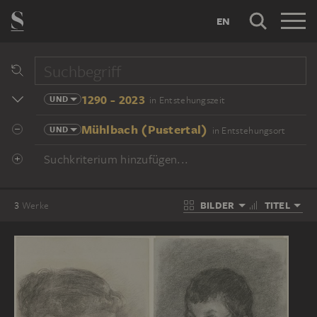
EN
1290 - 2023
UND
in Entstehungszeit
Mühlbach (Pustertal)
UND
in Entstehungsort
Suchkriterium hinzufügen...
BILDER
TITEL
3
Werke