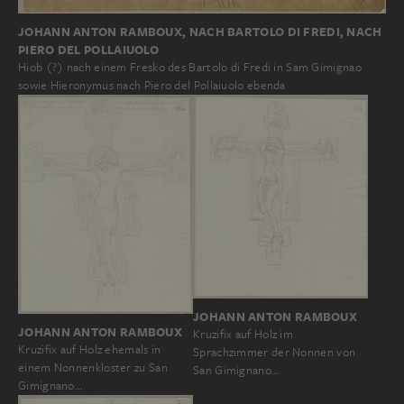
JOHANN ANTON RAMBOUX, NACH BARTOLO DI FREDI, NACH
PIERO DEL POLLAIUOLO
Hiob (?) nach einem Fresko des Bartolo di Fredi in Sam Gimignao
sowie Hieronymus nach Piero del Pollaiuolo ebenda
JOHANN ANTON RAMBOUX
JOHANN ANTON RAMBOUX
Kruzifix auf Holz im
Kruzifix auf Holz ehemals in
Sprachzimmer der Nonnen von
einem Nonnenkloster zu San
San Gimignano…
Gimignano…