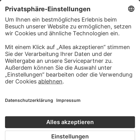
JOHANN ANTON RAMBOUX
San Gimignano delle belle Torri mit Blick auf die zerstörte Festung
JOHANN ANTON RAMBOUX
Von einem Kruzifix in einem ehemaligen Nonnenkloster in San
Girolamo…