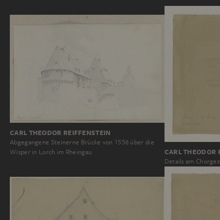
CARL THEODOR REIFFENSTEIN
Abgegangene Steinerne Brücke von 1556 über die
CARL THEODOR 
Wisper in Lorch im Rheingau
Details am Chorgest