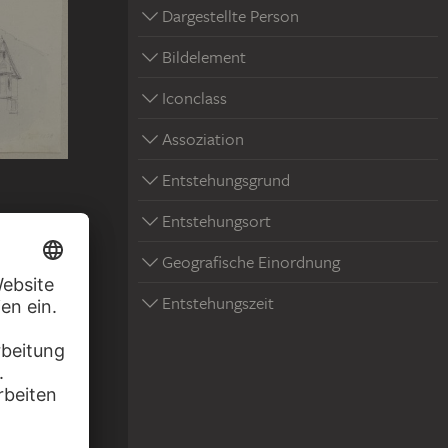
Dargestellte Person
Bildelement
Iconclass
Assoziation
Entstehungsgrund
Entstehungsort
Geografische Einordnung
Entstehungszeit