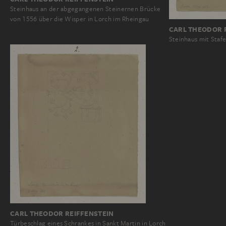
Steinhaus an der abgegangenen Steinernen Brücke
von 1556 über die Wisper in Lorch im Rheingau
CARL THEODOR 
Steinhaus mit Stafe
CARL THEODOR REIFFENSTEIN
Türbeschlag eines Schrankes in Sankt Martin in Lorch