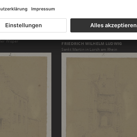
 der Wisper
FRIEDRICH WILHELM LUDWIG
Sankt Martin in Lorch am Rhein