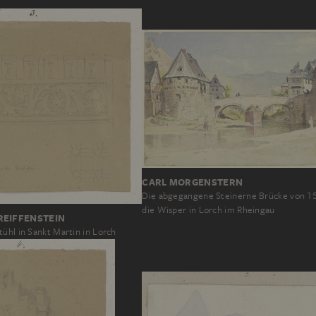
CARL MORGENSTERN
Die abgegangene Steinerne Brücke von 1
die Wisper in Lorch im Rheingau
REIFFENSTEIN
ühl in Sankt Martin in Lorch