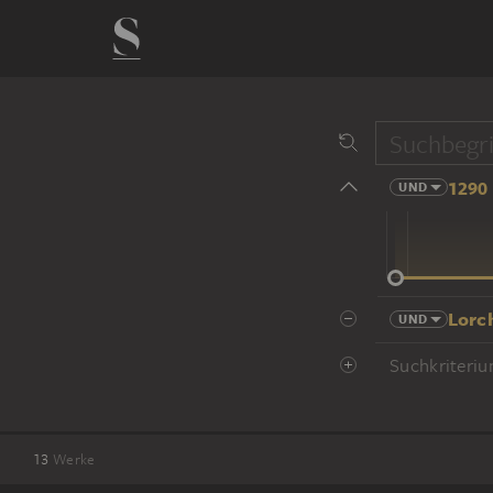
1290 
UND
14 Jhd
Lorc
UND
Suchkriteriu
13
Werke