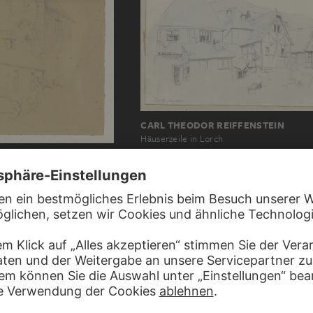
CARL THEODOR REIFFENSTEIN
Häuserzeile in Lorch
REIFFENSTEIN
n Lorch