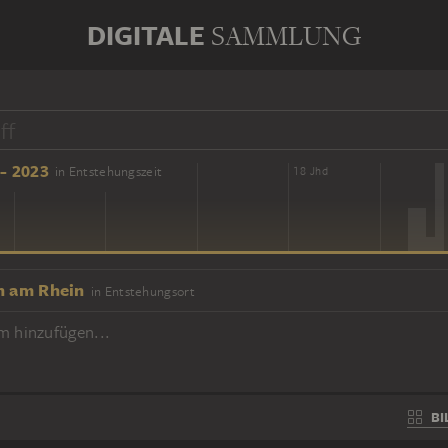
DIGITALE
SAMMLUNG
- 2023
in Entstehungszeit
16 Jhd
18 Jhd
h am Rhein
in Entstehungsort
m hinzufügen...
BI