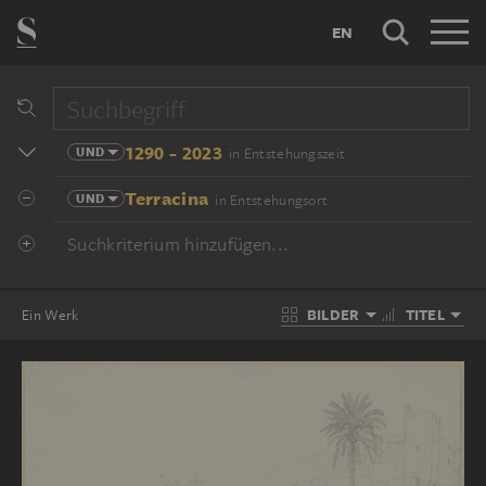
EN
1290 - 2023
UND
in Entstehungszeit
Terracina
UND
in Entstehungsort
Suchkriterium hinzufügen...
BILDER
TITEL
Ein Werk