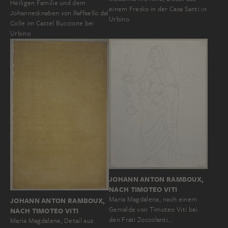
Heiligen Familie und dem
einem Fresko in der Casa Santi in
Johannesknaben von Raffaello dal
Urbino
Colle im Castel Buccione bei
Urbino
JOHANN ANTON RAMBOUX,
NACH TIMOTEO VITI
Maria Magdalena, nach einem
JOHANN ANTON RAMBOUX,
Gemälde von Timoteo Viti bei
NACH TIMOTEO VITI
den Frati Zoccolanti…
Maria Magdalena, Detail aus