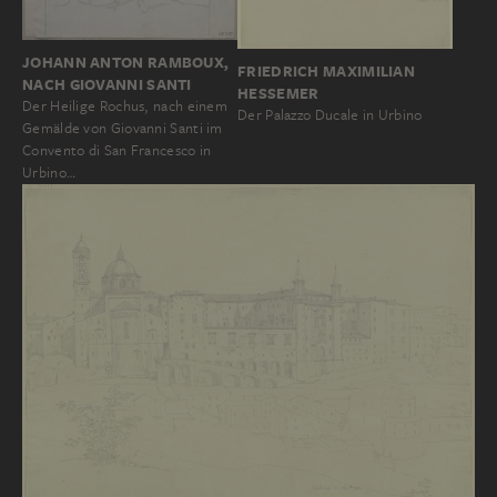
JOHANN ANTON RAMBOUX,
FRIEDRICH MAXIMILIAN
NACH GIOVANNI SANTI
HESSEMER
Der Heilige Rochus, nach einem
Der Palazzo Ducale in Urbino
Gemälde von Giovanni Santi im
Convento di San Francesco in
Urbino…