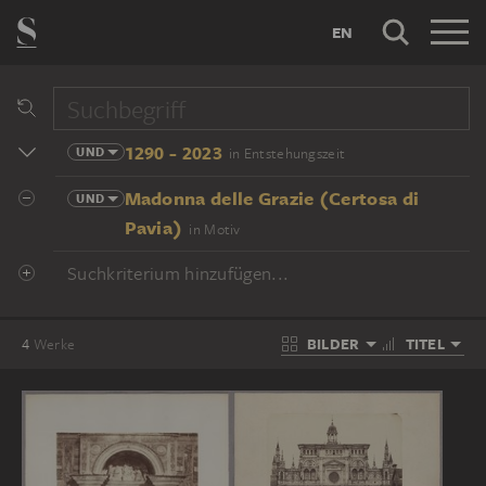
EN
1290 - 2023
UND
in Entstehungszeit
Madonna delle Grazie (Certosa di
UND
Pavia)
in Motiv
Suchkriterium hinzufügen...
BILDER
TITEL
4
Werke