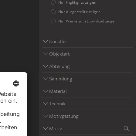
Nur Highlights zeigen
Nur Ausgestellte zeigen
Nur Werke zum Download zeigen
Künstler
Objektart
Abteilung
Sammlung
Material
Technik
Motivgattung
Motiv