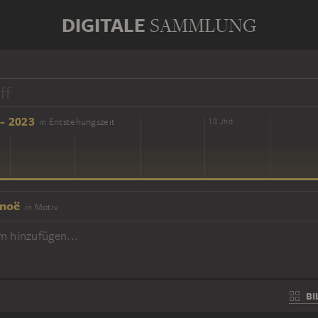
DIGITALE
SAMMLUNG
- 2023
in Entstehungszeit
16 Jhd
18 Jhd
noë
in Motiv
m hinzufügen...
BI