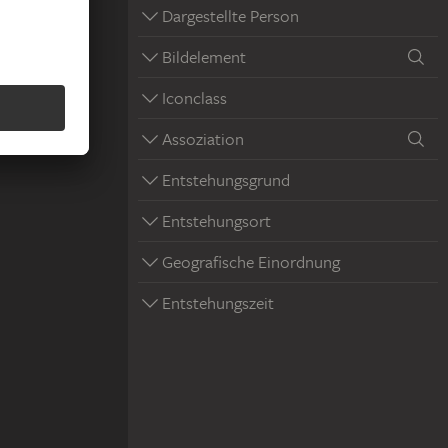
Dargestellte Person
Bildelement
Iconclass
Assoziation
Entstehungsgrund
Entstehungsort
Geografische Einordnung
Entstehungszeit