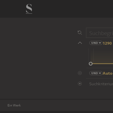
1290 
UND
14 Jhd
Auto
UND
Suchkriteriu
Ein Werk