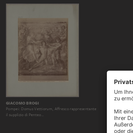
GIACOMO BROGI
Pompei: Domus Vettiorum, Affresco rappresentante
il supplizio di Penteo…