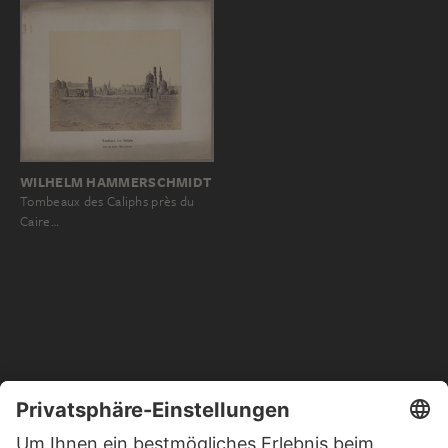
WILHELM HAMMERSCHMIDT
Tombeaux des Caliphs près du
Caire…