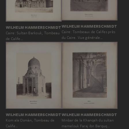
WILHELM HAMMERSCHMIDT
WILHELM HAMMERSCHMIDT
Caire: Tombeaux de Califes près
Caire: Sultan Barkouk, Tombeau
du Caire. Vue générale…
de Calife…
WILHELM HAMMERSCHMIDT
WILHELM HAMMERSCHMIDT
Minbar de la Khanqah du sultan
Kom ala Osmàn, Tombeau de
mamelouk Faraj ibn Barquq…
Calife…