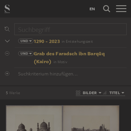
EN
1290 - 2023
UND
in Entstehungszeit
Grab des Faradsch ibn Barqūq
UND
(Kairo)
in Motiv
Suchkriterium hinzufügen...
BILDER
TITEL
5
Werke