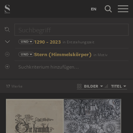
EN
1290 - 2023
UND
in Entstehungszeit
Stern (Himmelskörper)
UND
in Motiv
Suchkriterium hinzufügen...
BILDER
TITEL
17
Werke