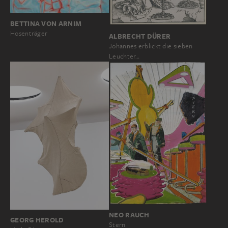
BETTINA VON ARNIM
Hosenträger
ALBRECHT DÜRER
Johannes erblickt die sieben
Leuchter…
NEO RAUCH
GEORG HEROLD
Stern