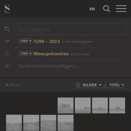
EN
1290 - 2023
UND
in Entstehungszeit
Mesopotamien
UND
in Iconclass
Suchkriterium hinzufügen...
BILDER
TITEL
9
Werke