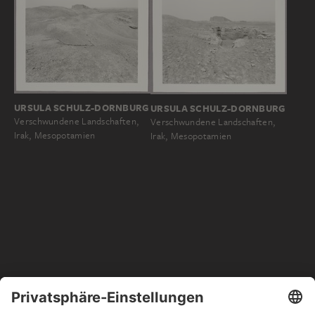
URSULA SCHULZ-DORNBURG
URSULA SCHULZ-DORNBURG
Verschwundene Landschaften,
Verschwundene Landschaften,
Irak, Mesopotamien
Irak, Mesopotamien