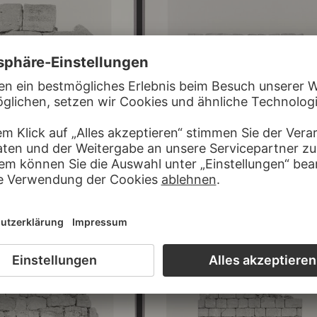
-DORNBURG
URSULA SCHULZ-DORNBURG
Tal der Gräber