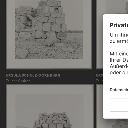
URSULA SCHULZ-DORNBURG
URSULA SCHULZ
Tal der Gräber
Tal der Gräber