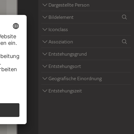
Dargestellte Person
Bildelement
Iconclass
Assoziation
Entstehungsgrund
Entstehungsort
Geografische Einordnung
Entstehungszeit