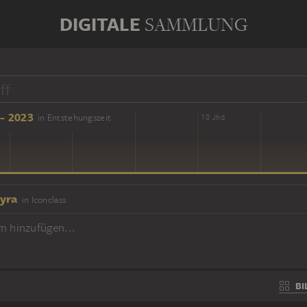
DIGITALE
SAMMLUNG
- 2023
in Entstehungszeit
16 Jhd
18 Jhd
yra
in Iconclass
m hinzufügen...
BI