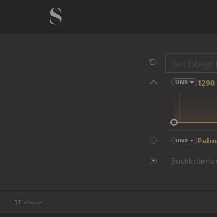
1290 
UND
14 Jhd
Palm
UND
Suchkriteriu
11
Werke