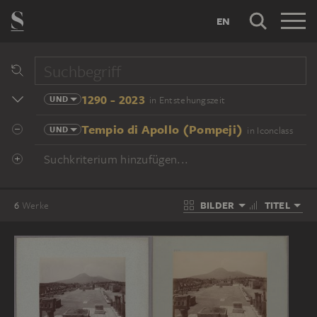
EN
1290 - 2023
UND
in Entstehungszeit
Tempio di Apollo (Pompeji)
UND
in Iconclass
Suchkriterium hinzufügen...
BILDER
TITEL
6
Werke