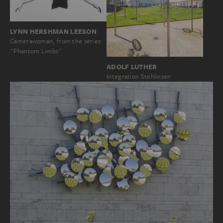
LYNN HERSHMAN LEESON
Camerawoman, from the series
"Phantom Limbs"
ADOLF LUTHER
Integration Stehlinsen