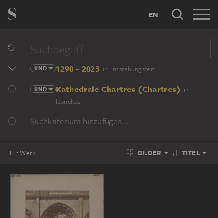
EN
1290 - 2023
UND
in Entstehungszeit
Kathedrale Chartres (Chartres)
UND
in
Iconclass
Suchkriterium hinzufügen...
BILDER
TITEL
Ein Werk