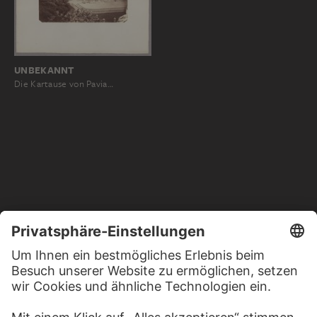
UNBEKANNT
Die Kartause von Pavia…