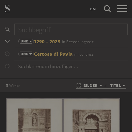
EN
1290 - 2023
UND
in Entstehungszeit
Certosa di Pavia
UND
in Iconclass
Suchkriterium hinzufügen...
BILDER
TITEL
5
Werke