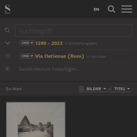
EN
1290 - 2023
UND
in Entstehungszeit
Via Ostiense (Rom)
UND
in Iconclass
Suchkriterium hinzufügen...
BILDER
TITEL
Ein Werk