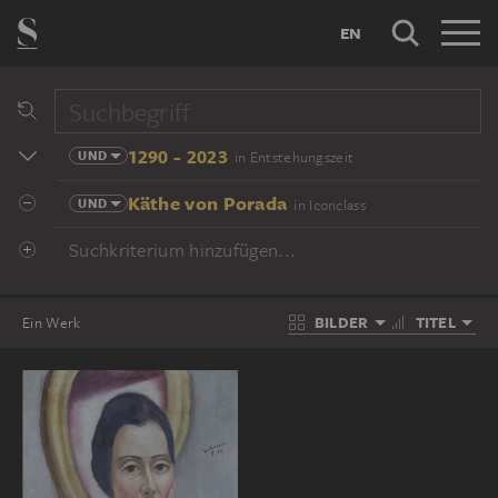
EN
1290 - 2023
UND
in Entstehungszeit
Käthe von Porada
UND
in Iconclass
Suchkriterium hinzufügen...
BILDER
TITEL
Ein Werk