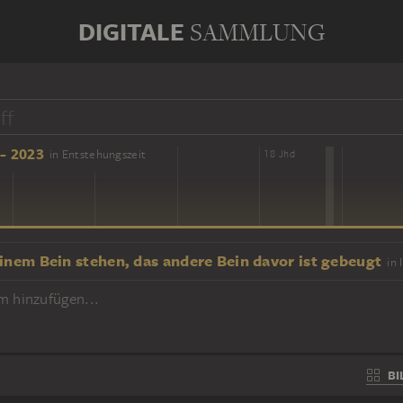
DIGITALE
SAMMLUNG
- 2023
in Entstehungszeit
16 Jhd
18 Jhd
einem Bein stehen, das andere Bein davor ist gebeugt
in 
m hinzufügen...
BI