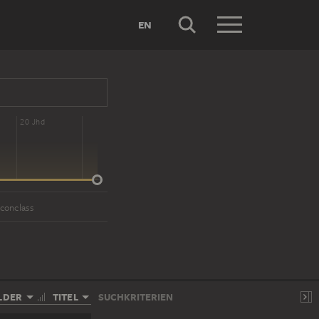
EN
20 Jhd
Iconclass
LDER
TITEL
SUCHKRITERIEN