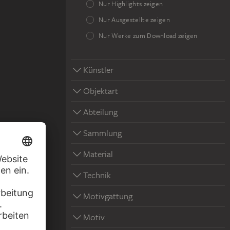
Nur Highlights zeigen
Nur Ausgestellte zeigen
Nur Werke zum Download zeigen
Künstler
Objektart
Abteilung
Sammlung
Material
Technik
Motivgattung
Motiv