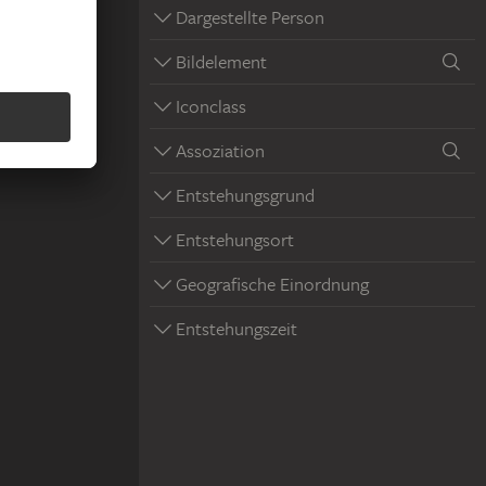
Dargestellte Person
Bildelement
Iconclass
Assoziation
Entstehungsgrund
Entstehungsort
Geografische Einordnung
Entstehungszeit