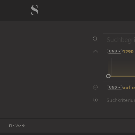
1290 
UND
14 Jhd
auf 
UND
Suchkriteriu
Ein Werk