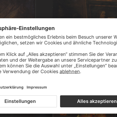
ARENT DE GELDER
Selbstbildnis als Zeuxis, der eine ältere Fr
STADE
porträtiert
wein in einer Scheune