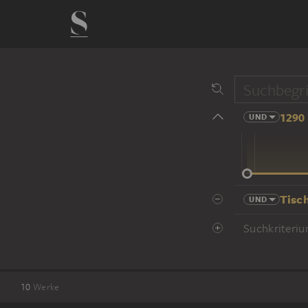
1290 
UND
14 Jhd
Tisc
UND
Suchkriteriu
10
Werke