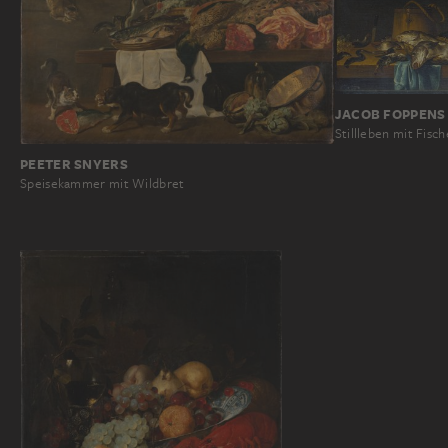
JACOB FOPPENS
Stillleben mit Fisc
PEETER SNYERS
Speisekammer mit Wildbret