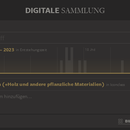
DIGITALE
SAMMLUNG
- 2023
in Entstehungszeit
16 Jhd
18 Jhd
h (+Holz und andere pflanzliche Materialien)
in Iconclass
m hinzufügen...
BI