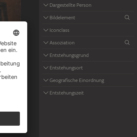
Dargestellte Person
Bildelement
Iconclass
Assoziation
Entstehungsgrund
Entstehungsort
Geografische Einordnung
au
Entstehungszeit