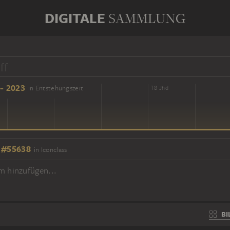
DIGITALE
SAMMLUNG
- 2023
in Entstehungszeit
16 Jhd
18 Jhd
 #55638
in Iconclass
m hinzufügen...
BI