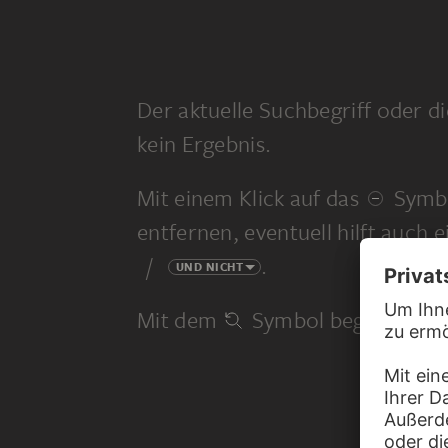
Der aktuelle Suchbegriff oder di
kein Ergebnis.
Mit einem Klick auf das
Symbo
entfernen, eventuell hilft auch 
/
.
UND NICHT
Mit dem
Symbol beginnen Sie