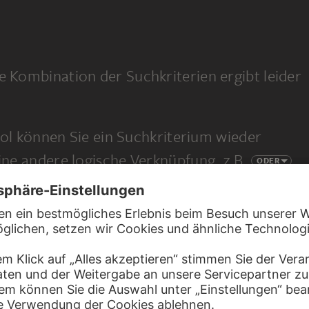
e Kombination der Suchkriterien ergibt leider
l können Sie ein Suchkriterium wieder
eine andere logische Verknüpfung, z.B.
ODER
 eine ganz neue Suche.