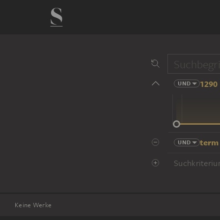
1290 
UND
14 Jhd
term
UND
Suchkriteriu
Keine Werke