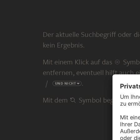
Der aktuelle Suchbegriff oder di
kein Ergebnis.
Mit einem Klick auf das
Symbo
entfernen, eventuell hilft auch 
/
.
UND NICHT
Mit dem
Symbol beginnen Sie