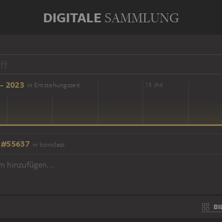
DIGITALE
SAMMLUNG
- 2023
in Entstehungszeit
16 Jhd
18 Jhd
 #55637
in Iconclass
m hinzufügen...
BI