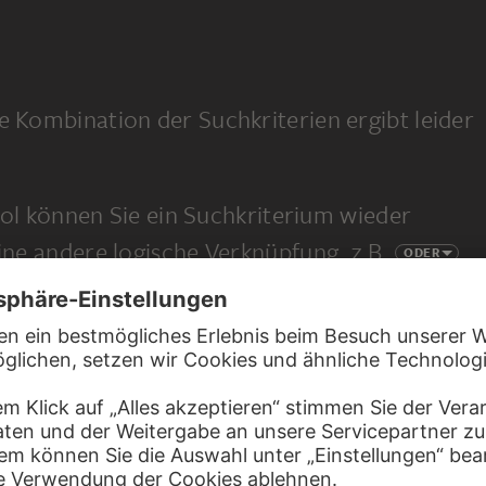
e Kombination der Suchkriterien ergibt leider
l können Sie ein Suchkriterium wieder
eine andere logische Verknüpfung, z.B.
ODER
 eine ganz neue Suche.