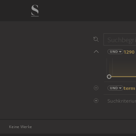
1290 
UND
14 Jhd
term
UND
Suchkriteriu
Keine Werke