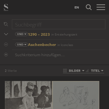
EN
1290 - 2023
UND
in Entstehungszeit
Aschenbecher
UND
in Iconclass
Suchkriterium hinzufügen...
BILDER
TITEL
2
Werke